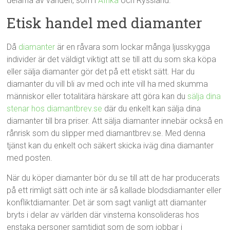
delarna av världen, som i
Afrika
och Ryssland.
Etisk handel med diamanter
Då
diamanter
är en råvara som lockar många ljusskygga
individer är det väldigt viktigt att se till att du som ska köpa
eller sälja diamanter gör det på ett etiskt sätt. Har du
diamanter du vill bli av med och inte vill ha med skumma
människor eller totalitära härskare att göra kan du
sälja dina
stenar hos diamantbrev.se
där du enkelt kan sälja dina
diamanter till bra priser. Att sälja diamanter innebär också en
rånrisk som du slipper med diamantbrev.se. Med denna
tjänst kan du enkelt och säkert skicka iväg dina diamanter
med posten.
När du köper diamanter bör du se till att de har producerats
på ett rimligt sätt och inte är så kallade blodsdiamanter eller
konfliktdiamanter. Det är som sagt vanligt att diamanter
bryts i delar av världen där vinsterna konsolideras hos
enstaka personer samtidigt som de som jobbar i