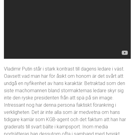
Vladimir Putin står i stark kontrast till dagens ledare i väst.
Oavsett vad man har för åsikt om honom är det svårt att
undgå en nyfikenhet av hans karaktär. Betraktad som den
siste machomannen bland stormakternas ledare skyr sig
inte den ryske presidenten från att spä på sin image.
Intressant nog har denna persona faktiskt förankring i
verkligheten. Det är inte alla som är medvetna om hans
tidigare karriär som KGB-agent och det faktum att han har
graderats till svart bälte i kampsport. Inom media
porträtteras han dessutom ofta i samband med typiskt