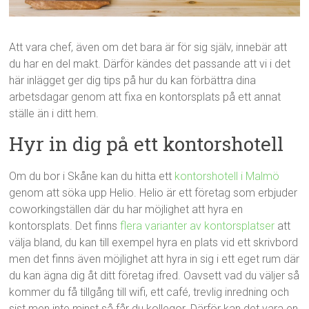
Att vara chef, även om det bara är för sig själv, innebär att
du har en del makt. Därför kändes det passande att vi i det
här inlägget ger dig tips på hur du kan förbättra dina
arbetsdagar genom att fixa en kontorsplats på ett annat
ställe än i ditt hem.
Hyr in dig på ett kontorshotell
Om du bor i Skåne kan du hitta ett
kontorshotell i Malmö
genom att söka upp Helio. Helio är ett företag som erbjuder
coworkingställen där du har möjlighet att hyra en
kontorsplats. Det finns
flera varianter av kontorsplatser
att
välja bland, du kan till exempel hyra en plats vid ett skrivbord
men det finns även möjlighet att hyra in sig i ett eget rum där
du kan ägna dig åt ditt företag ifred. Oavsett vad du väljer så
kommer du få tillgång till wifi, ett café, trevlig inredning och
sist men inte minst så får du kollegor. Därför kan det vara en