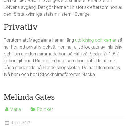
då hon blev vald till Sveriges statsminister efter Stefan
Löfvens avgång. Det gör henne till historisk eftersom hon är
den första kvinnliga statsministern i Sverige.
Privatliv
Förutom att Magdalena har en lång
utbildning och karriär
så
har hon ett privatliv också. Hon har alltid lockats av friluftsliv
och i sin ungdom simmade hon på elitnivå. Sedan år 1997
är hon gift med Richard Friberg som hon träffade när de
båda studerade på Handelshögskolan. De har tillsammans
två barn och bor i Stockholmsförorten Nacka.
Melinda Gates
Maria
Politiker
4 april, 2017