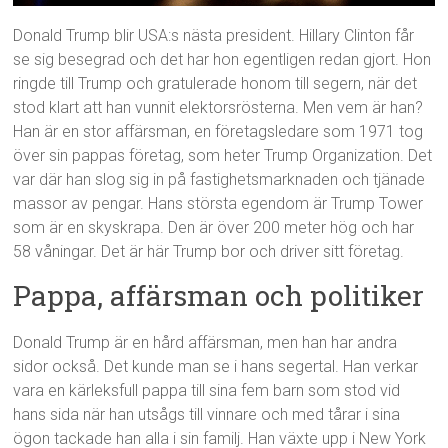
Donald Trump blir USA:s nästa president. Hillary Clinton får
se sig besegrad och det har hon egentligen redan gjort. Hon
ringde till Trump och gratulerade honom till segern, när det
stod klart att han vunnit elektorsrösterna. Men vem är han?
Han är en stor affärsman, en företagsledare som 1971 tog
över sin pappas företag, som heter Trump Organization. Det
var där han slog sig in på fastighetsmarknaden och tjänade
massor av pengar. Hans största egendom är Trump Tower
som är en skyskrapa. Den är över 200 meter hög och har
58 våningar. Det är här Trump bor och driver sitt företag.
Pappa, affärsman och politiker
Donald Trump är en hård affärsman, men han har andra
sidor också. Det kunde man se i hans segertal. Han verkar
vara en kärleksfull pappa till sina fem barn som stod vid
hans sida när han utsågs till vinnare och med tårar i sina
ögon tackade han alla i sin familj. Han växte upp i New York