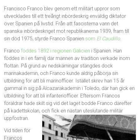
Francisco Franco blev genom ett militärt uppror som
utvecklades till ett treårigt inbördeskrig enväldig diktator
över Spanien på livstid. Från att fascisterna vann det
spanska inbördeskriget mot republikanerna 1939, fram till
sin död 1975, styrde Franco Spanien
som
El Caudillo
.
Franco
föddes 1892 i regionen Galicien
i Spanien. Han
föddes in i en familj där männen av tradition verkade inom
flottan. På grund av nedskärningar stängdes dock
marinakademin, och Franco kunde aldrig påbörja sin
utbildning för att bli marinofficer. Istället skrev han 15 år
gammal in sig på Alcazarakademin i Toledo, där han gick en
utbildning för att bli infanteriofficer. Eftersom Francos
föräldrar hade skilt sig vid det laget bodde Franco därefter
på kadettskolan, och fick en nästan uteslutande militär
uppfostran.
Vid tiden för
Francos