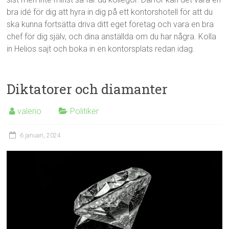
bra idé för dig att hyra in dig på ett kontorshotell för att du
ska kunna fortsätta driva ditt eget företag och vara en bra
chef för dig själv, och dina anställda om du har några. Kolla
in Helios sajt och boka in en kontorsplats redan idag.
Diktatorer och diamanter
valerio
Politiker
6 januari, 2024