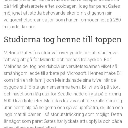
på frivillighetsarbete efter skoldagen. Idag har paret Gates
möjlighet att stötta behövande ekonomiskt genom sin
välgörenhetsorganisation som har en förmögenhet på 280
miljarder kronor.
Studierna tog henne till toppen
Melinda Gates föräldrar var övertygade om att studier var
rätt väg att gå för Melinda och hennes tre syskon. För
Melindas del tog hon dubbla universitetsexamen vilket så
småningom ledde till arbete på Microsoft. Hennes make Bill
kom från en rik familj och Melinda hade sina tvivel när de
byggde sitt första gemensamma hem. Bill ville slå på stort
och huset som låg utanför Seattle, hade en yta på omkring
6000 kvadratmeter. Melindas krav var att de skulle klara sig
utan hemhjälp på helgerna och själva uppfostra, skjutsa och
laga mat till barnen i så stor utsträckning som möjligt. Detta
är något som paret Gates har lyckats att uppfylla och båda