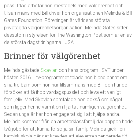
pass. Idag arbetar hon mestadels med välgörenhet och
tillsammans med Bill driver hon organisationen Melinda & Bill
Gates Foundation. Föreningen är världens största
privatägda välgörenhetsorganisation. Melinda Gates sitter
dessutom i styrelsen för The Washington Post som är en av
de största dagstidningarna i USA.
Brinner för välgörenhet
Melinda gästade
Skavlan
och hans program i SVT under
hösten 2016. I tv-programmet talade hon bland annat om
sina tre barn som hon har tillsammans med Bill och hur de
försöker att få ihop vardagspusslet och leva ett vanligt
familjeliv. Med Skavlan samtalade hon också om något
som ligger henne varmt om hjärtat, nämligen välgörenhet.
Sedan unga år har hon engagerat sig i att hjälpa andra.
Melinda kommer från en arbetarklassfamilj där pappan hade
två jobb för att kunna försörja sin familj. Melinda gick i en
katolsk skola där det krävdes att eleverna spenderade tid