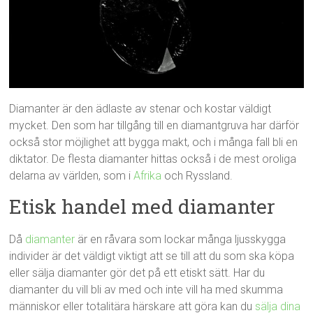
Diamanter är den ädlaste av stenar och kostar väldigt
mycket. Den som har tillgång till en diamantgruva har därför
också stor möjlighet att bygga makt, och i många fall bli en
diktator. De flesta diamanter hittas också i de mest oroliga
delarna av världen, som i
Afrika
och Ryssland.
Etisk handel med diamanter
Då
diamanter
är en råvara som lockar många ljusskygga
individer är det väldigt viktigt att se till att du som ska köpa
eller sälja diamanter gör det på ett etiskt sätt. Har du
diamanter du vill bli av med och inte vill ha med skumma
människor eller totalitära härskare att göra kan du
sälja dina