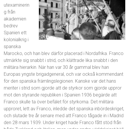
utexaminerin
g från
akademien
bedrev
Spanien ett
kolonialkrig i
spanska
Marocko, och han blev därför placerad i Nordafrika. Franco
utmärkte sig snabbt i strid, och klättrade lika snabbt i den
militära hierarkin. När han var 30 år gammal blev han
Europas yngste brigadgeneral, och var också kommendant
för den spanska främlingslegionen. Kanske var det hans
meriter i strid som gjorde att de styrkor som gjorde uppror
mot den styrande republiken i Spanien 1936 begärde att
Franco skulle ta över befälet för styrkorna. Det militära
upproret, lett av Franco, inledde det spanska inbördeskriget,
och slutade tre år senare med att Franco tågade in i Madrid
den 28 mars 1939. Under kriget hade Franco fått stöd från