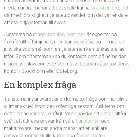
utkräva ansvar från våra tjänstemän och maktutövare
medan andra menar att det skulle kunna
skapa en oro
, och
därmed försiktighet i tjänsteutövandet, om det var enklare
att ställa tjänstemän till svars.
Juristerna på
magnussonlaw.com/se/
är experter på
framförallt affärsjuridik, men kan också hjälpa till med de
juridiska spörsmål som en tjänsteman kan tänkas ställas
inför. Som tjänsteman kan du kontakta dem på hemsidan
magnussonlaw.com/se/ alternativt besöka något av deras
kontor i Stockholm eller Göteborg.
En komplex fråga
Tjänstemannaansvaret är en komplex fråga som har blivit
alltmer aktuell inom den offentliga sektorn. Åsikterna om
detta ämne varierar kraftigt. Vissa hävdar att det är alltför
svårt att utkräva ansvar från våra
tjänstemän
och
maktutövare, medan andra menar att en enklare
ansvarsprocess skulle kunna öka försiktigheten i