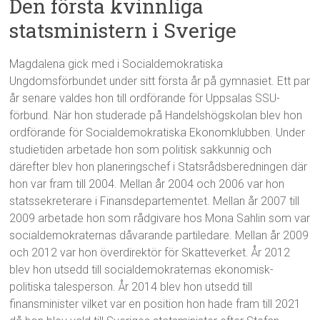
Den första kvinnliga
statsministern i Sverige
Magdalena gick med i Socialdemokratiska
Ungdomsförbundet under sitt första år på gymnasiet. Ett par
år senare valdes hon till ordförande för Uppsalas SSU-
förbund. När hon studerade på Handelshögskolan blev hon
ordförande för Socialdemokratiska Ekonomklubben. Under
studietiden arbetade hon som politisk sakkunnig och
därefter blev hon planeringschef i Statsrådsberedningen där
hon var fram till 2004. Mellan år 2004 och 2006 var hon
statssekreterare i Finansdepartementet. Mellan år 2007 till
2009 arbetade hon som rådgivare hos Mona Sahlin som var
socialdemokraternas dåvarande partiledare. Mellan år 2009
och 2012 var hon överdirektör för Skatteverket. År 2012
blev hon utsedd till socialdemokraternas ekonomisk-
politiska talesperson. År 2014 blev hon utsedd till
finansminister vilket var en position hon hade fram till 2021