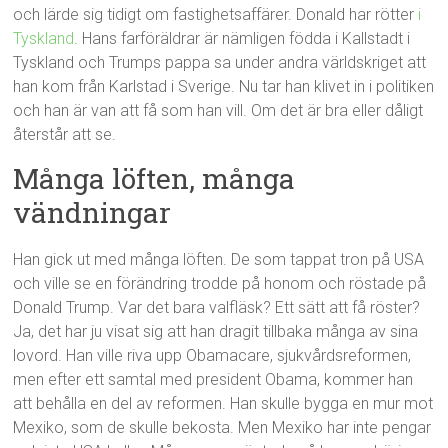
och lärde sig tidigt om fastighetsaffärer. Donald har rötter
i
Tyskland
. Hans farföräldrar är nämligen födda i Kallstadt i
Tyskland och Trumps pappa sa under andra världskriget att
han kom från Karlstad i Sverige. Nu tar han klivet in i politiken
och han är van att få som han vill. Om det är bra eller dåligt
återstår att se.
Många löften, många
vändningar
Han gick ut med många löften. De som tappat tron på USA
och ville se en förändring trodde på honom och röstade på
Donald Trump. Var det bara valfläsk? Ett sätt att få röster?
Ja, det har ju visat sig att han dragit tillbaka många av sina
lovord. Han ville riva upp Obamacare, sjukvårdsreformen,
men efter ett samtal med president Obama, kommer han
att behålla en del av reformen. Han skulle bygga en mur mot
Mexiko, som de skulle bekosta. Men Mexiko har inte pengar