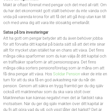
Makt är oftast förenat med pengar och det med all rätt. Om
du har det ekonomiskt gott ställt behöver du inte vända och
vrida på varenda krona för att få det att gå ihop utan kan till
och med unna dig att vara lite slösaktig emellanåt.
Satsa på bra investeringar
Att ha gott om pengar betyder att du även behöver jobba
för att förvalta ditt kapital på bästa sätt så att det inte sinar
allt för mycket utan istället har en chans att växa. Det finns
många olika sparformer som du kan välja åt ditt kapital och
en träffsäker sparform är att pensionsspara. Det finns
många olika sorters pensionsföretag som är måna om att
få dina pengar att växa. Hos
Solidar Pension
viker de inte en
tum för att du ska få en god avkastning när du når din
pension. Genom att säkra en trygg framtid ger du dig själv
också ett maktinnehav som du ska vara stolt över.
Maktinnehav kan kännas negativt men det är faktiskt raka
motsatsen. När du ger dig själv makten över ditt kapital är
du fri att göra vad du vill, och visst låter det härligt? Det är