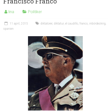
Francisco Franco
lina
Politiker
11 april, 2015
diktatorer
,
diktatur
,
el caudillo
,
franco
,
inbördeskrig
,
spanien