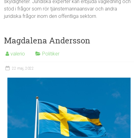
skyldigheter. Juridiska experter kan erbjuda vägledning och
stöd i frågor som rör tjänstemannaansvar och andra
juridiska frågor inom den offentliga sektorn.
Magdalena Andersson
valerio
Politiker
22 maj, 2022