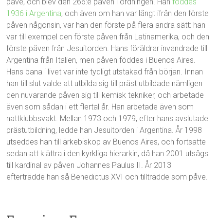
påve, och blev den 266:e påven i ordningen. Han
föddes
1936 i Argentina
, och även om han var långt ifrån den förste
påven någonsin, var han den förste på flera andra sätt: han
var till exempel den förste påven från Latinamerika, och den
förste påven från Jesuitorden. Hans föräldrar invandrade till
Argentina från Italien, men påven föddes i Buenos Aires.
Hans bana i livet var inte tydligt utstakad från början. Innan
han till slut valde att utbilda sig till präst utbildade nämligen
den nuvarande påven sig till kemisk tekniker, och arbetade
även som sådan i ett flertal år. Han arbetade även som
nattklubbsvakt. Mellan 1973 och 1979, efter hans avslutade
prästutbildning, ledde han Jesuitorden i Argentina. År 1998
utseddes han till ärkebiskop av Buenos Aires, och fortsatte
sedan att klättra i den kyrkliga hierarkin, då han 2001 utsågs
till kardinal av påven Johannes Paulus II. År 2013
efterträdde han så Benedictus XVI och tillträdde som påve.