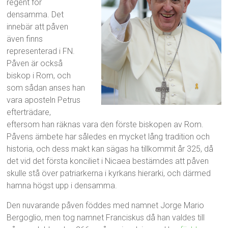
regent för
densamma. Det
innebär att påven
även finns
representerad i FN.
Påven är också
biskop i Rom, och
som sådan anses han
vara aposteln Petrus
efterträdare,
eftersom han räknas vara den förste biskopen av Rom.
Påvens ämbete har således en mycket lång tradition och
historia, och dess makt kan sägas ha tillkommit år 325, då
det vid det första konciliet i Nicaea bestämdes att påven
skulle stå över patriarkerna i kyrkans hierarki, och därmed
hamna högst upp i densamma.
Den nuvarande påven föddes med namnet Jorge Mario
Bergoglio, men tog namnet Franciskus då han valdes till