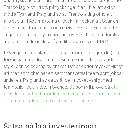
både Tyskland och Italien, men under andra världskriget höll
Franco låg profil, trots påtryckningar från Hitler att aktivt
stödja Tyskland. På grund av att Franco aldrig officiellt
anslöt sig till Axelmakterna undvek han också att Spanien
drogs med i fascismens och nazismens fall i Europa efter
kriget, och kunde styra enväldigt över ett land som förblev
mer eller mindre isolerat fram till diktatorns död 1975.
I Sverige är ledarskap (framförallt inom företagskultur) inte
förknippat med diktatur, utan snarare med demokratiskt
styre, och delegering av ansvar. Det är därför mycket viktigt
att man som chef har ett sammansvetsat team som jobbar
under en. På grund av detta är det mycket vanligt med
teambuildingaktiviteter i Sverige. Du som vill prova på
ett
annorlunda sätt att anordna teambuilding i Stockholm, som
är närmare naturen, kan gå in på Teamout.se
.
Satsa på bra investeringar