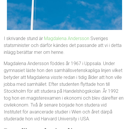
I skrivande stund är
Magdalena Andersson
Sveriges
statsminister och därför kändes det passande att vi i detta
inlägg berättar mer om henne.
Magdalena Andersson föddes år 1967 i Uppsala. Under
gymnasiet läste hon den samhällsvetenskapliga linjen vilket
betyder att Magdalena visste redan i tidig ålder att hon ville
jobba med samhället. Efter studenten flyttade hon till
Stockholm för att studera på Handelshögskolan. År 1992
tog hon en magisterexamen i ekonomi och blev därefter en
civilekonom. Två år senare började hon studera vid
Institutet för avancerade studier i Wien och året därpå
studerade hon vid Harvard University i USA.