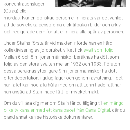
koncentrationsläger
(Gulag) eller
mördas. När en oönskad person eliminerats var det vanligt
att de sovjetiska censorerna gick tillbaka i bilder och arkiv
och redigerade dem för att eliminera alla spår av personen.
Under Stalins första år vid makten införde han en hård
kollektivisering av jordbruket, vilket fick
svält som följd
.
Mellan 6 och 8 miljoner människor beräknas ha dött som
följd av den stora svälten mellan 1932 och 1933. Förutom
dessa beräknas ytterligare 9 miljoner människor ha dött
efter deportation, i gulag-läger och genom avrättning. I det
här fallet kan nog alla hålla med om att Lenin hade rätt när
han ansåg att Stalin hade fått för mycket makt.
Om du vill lära dig mer om Stalin får du tillgång till
en mängd
olika tv-kanaler med ett kanalpaket från Canal Digital
, där du
bland annat kan se historiska dokumentärer.