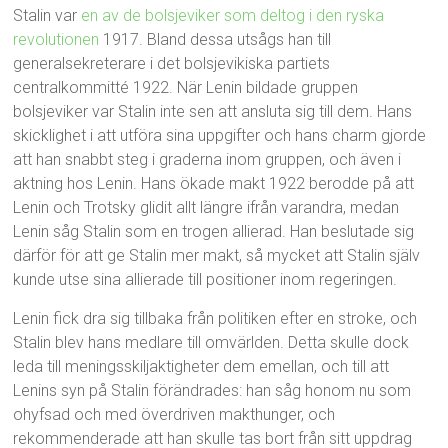
Stalin var
en av de bolsjeviker som deltog i den ryska
revolutionen
1917. Bland dessa utsågs han till
generalsekreterare i det bolsjevikiska partiets
centralkommitté 1922. När Lenin bildade gruppen
bolsjeviker var Stalin inte sen att ansluta sig till dem. Hans
skicklighet i att utföra sina uppgifter och hans charm gjorde
att han snabbt steg i graderna inom gruppen, och även i
aktning hos Lenin. Hans ökade makt 1922 berodde på att
Lenin och Trotsky glidit allt längre ifrån varandra, medan
Lenin såg Stalin som en trogen allierad. Han beslutade sig
därför för att ge Stalin mer makt, så mycket att Stalin själv
kunde utse sina allierade till positioner inom regeringen.
Lenin fick dra sig tillbaka från politiken efter en stroke, och
Stalin blev hans medlare till omvärlden. Detta skulle dock
leda till meningsskiljaktigheter dem emellan, och till att
Lenins syn på Stalin förändrades: han såg honom nu som
ohyfsad och med överdriven makthunger, och
rekommenderade att han skulle tas bort från sitt uppdrag